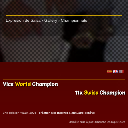
Expresion de Salsa
›
Gallery
›
Championnats
Vice
World
Champion
11x
Swiss
Champion
une création WEB4 2026 -
création site internet
&
annuaire genève
dernière mise à jour: dimanche 09 august 2026