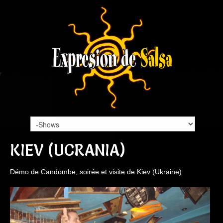
KIEV (UCRANIA)
Démo de Candombe, soirée et visite de Kiev (Ukraine)