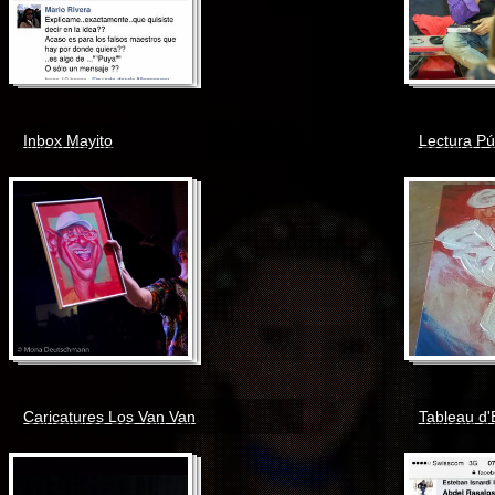
Inbox Mayito
Lectura Pú
Caricatures Los Van Van
Tableau d'