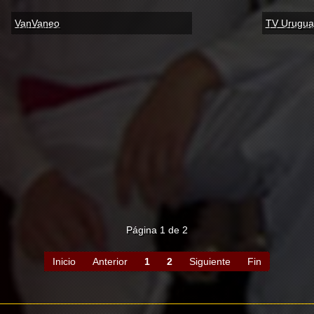
VanVaneo
TV Urugua
Página 1 de 2
Inicio
Anterior
1
2
Siguiente
Fin