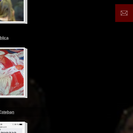
blica
Esteban