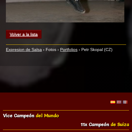
Volver a la lista
Expresion de Salsa
›
Fotos
›
Portfolios
›
Petr Skopal (CZ)
Vice Campeón
del Mundo
11x Campeón
de Suiza