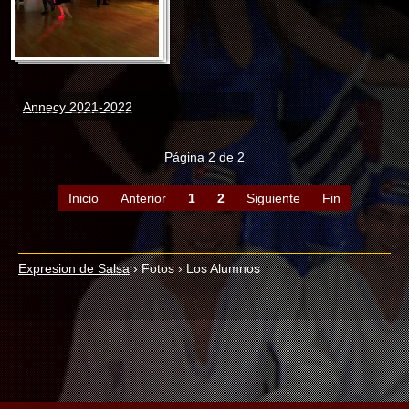
Annecy 2021-2022
Página 2 de 2
Inicio
Anterior
1
2
Siguiente
Fin
Expresion de Salsa
›
Fotos
›
Los Alumnos