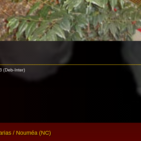
 (Deb-Inter)
rias / Nouméa (NC)