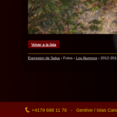
Volver a la lista
Expresion de Salsa
›
Fotos
›
Los Alumnos
›
2012-2013
+4179 698 11 76 - Genève / Islas Cana