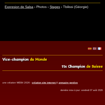
Expresion de Salsa
›
Photos
›
Stages
›
Tbilissi (Géorgie)
Vice-champion
du Monde
11x Champion
de Suisse
une création WEB4 2026 -
création site internet
&
annuaire genève
dernière mise à jour: vendredi 07 août 2026