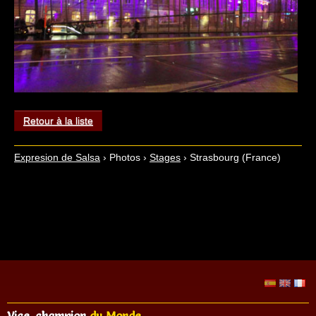
Retour à la liste
Expresion de Salsa
›
Photos
›
Stages
›
Strasbourg (France)
Vice-champion
du Monde