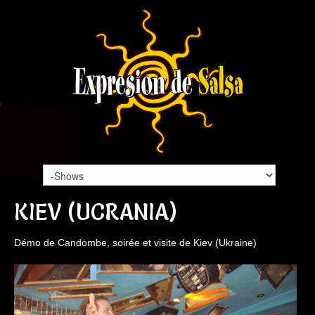
KIEV (UCRANIA)
Démo de Candombe, soirée et visite de Kiev (Ukraine)