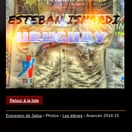
Retour à la liste
Expresion de Salsa
›
Photos
›
Les élèves
›
Avancés 2014-15