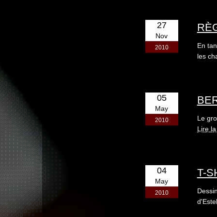
27
RÈG
Nov
En tan
2010
les ch
05
BER
May
Le gro
2010
Lire la
04
T-S
May
Dessin
2010
d'Este