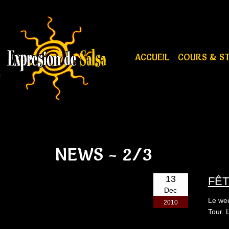
ACCUEIL
COURS & S
NEWS - 2/3
13
FÊ
Dec
Le wee
2010
Tour. 