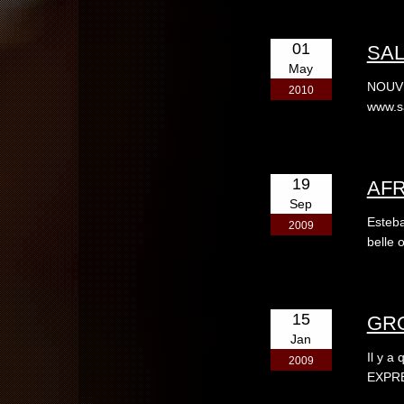
01
SA
May
NOUVEA
2010
www.sa
19
AF
Sep
Esteba
2009
belle 
15
GR
Jan
Il y a
2009
EXPRE