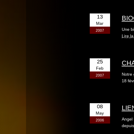
13
BIO
Mar
Une bi
2007
Lire la
25
CH
Feb
Notre 
2007
18 fév
08
LIE
May
Angel 
2006
depuis